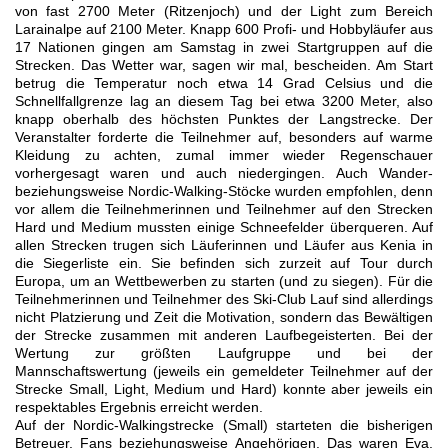
von fast 2700 Meter (Ritzenjoch) und der Light zum Bereich
Larainalpe auf 2100 Meter. Knapp 600 Profi- und Hobbyläufer aus
17 Nationen gingen am Samstag in zwei Startgruppen auf die
Strecken. Das Wetter war, sagen wir mal, bescheiden. Am Start
betrug die Temperatur noch etwa 14 Grad Celsius und die
Schnellfallgrenze lag an diesem Tag bei etwa 3200 Meter, also
knapp oberhalb des höchsten Punktes der Langstrecke. Der
Veranstalter forderte die Teilnehmer auf, besonders auf warme
Kleidung zu achten, zumal immer wieder Regenschauer
vorhergesagt waren und auch niedergingen. Auch Wander-
beziehungsweise Nordic-Walking-Stöcke wurden empfohlen, denn
vor allem die Teilnehmerinnen und Teilnehmer auf den Strecken
Hard und Medium mussten einige Schneefelder überqueren. Auf
allen Strecken trugen sich Läuferinnen und Läufer aus Kenia in
die Siegerliste ein. Sie befinden sich zurzeit auf Tour durch
Europa, um an Wettbewerben zu starten (und zu siegen). Für die
Teilnehmerinnen und Teilnehmer des Ski-Club Lauf sind allerdings
nicht Platzierung und Zeit die Motivation, sondern das Bewältigen
der Strecke zusammen mit anderen Laufbegeisterten. Bei der
Wertung zur größten Laufgruppe und bei der
Mannschaftswertung (jeweils ein gemeldeter Teilnehmer auf der
Strecke Small, Light, Medium und Hard) konnte aber jeweils ein
respektables Ergebnis erreicht werden.
Auf der Nordic-Walkingstrecke (Small) starteten die bisherigen
Betreuer, Fans beziehungsweise Angehörigen. Das waren Eva,