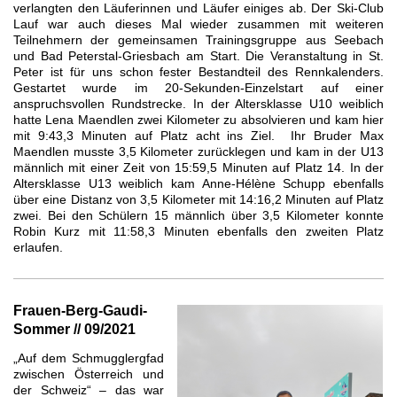
verlangten den Läuferinnen und Läufer einiges ab. Der Ski-Club
Lauf war auch dieses Mal wieder zusammen mit weiteren
Teilnehmern der gemeinsamen Trainingsgruppe aus Seebach
und Bad Peterstal-Griesbach am Start. Die Veranstaltung in St.
Peter ist für uns schon fester Bestandteil des Rennkalenders.
Gestartet wurde im 20-Sekunden-Einzelstart auf einer
anspruchsvollen Rundstrecke. In der Altersklasse U10 weiblich
hatte Lena Maendlen zwei Kilometer zu absolvieren und kam hier
mit 9:43,3 Minuten auf Platz acht ins Ziel. Ihr Bruder Max
Maendlen musste 3,5 Kilometer zurücklegen und kam in der U13
männlich mit einer Zeit von 15:59,5 Minuten auf Platz 14. In der
Altersklasse U13 weiblich kam Anne-Hélène Schupp ebenfalls
über eine Distanz von 3,5 Kilometer mit 14:16,2 Minuten auf Platz
zwei. Bei den Schülern 15 männlich über 3,5 Kilometer konnte
Robin Kurz mit 11:58,3 Minuten ebenfalls den zweiten Platz
erlaufen.
Frauen-Berg-Gaudi-
Sommer // 09/2021
„Auf dem Schmugglergfad
zwischen Österreich und
der Schweiz“ – das war