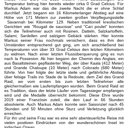
Temperatur betrug hier bereits wieder cirka 0 Grad Celcius. Für
Markus Adam war das die zweite Nacht die er ohne Schlaf
durchlief. Jetzt begann ein 16 Kilometerlanger Abstieg auf eine
Höhe von 171 Metern zur zweiten großen Verpflegungsstelle
Savannah bei Kilometer 129. Neben traditionell kreolischen
Gerichten wie "Rougail de saucisse" und "Cari poulet" konnten
sich die Teilnehmer auch mit Rosinen, Datteln, Salzkartoffeln,
Salami, Sardellen und salzigem Gebäck stärken. Hier konnte
Markus seiner Frau nochmals versichern, dass es ihm den
Umständen entsprechend gut ging, um sich anschließend bei
Temperaturen von über 33 Grad Celsius den letzten Kilometern
zu widmen. Nach einer letzten Flussüberquerung ging es nun
nach la Possesion. Ab hier begann der Chemin des Anglais, ein
aus Basaltsteinen gepflasterter Weg, der über Kaala (412 Meter)
und Grande Chaloupe (10 Meter) nach Colorado (680 Meter)
führte. Von hier folgte der letzte steile und gefährliche Abstieg
über felsige Trails ins Stade de la Redoute, dem Ziel des Grand
Raid, wo vom ersten bis zum letzten Teilnehmer alle
gleichermaßen wie
Laufempfangen wurden. Beim Grand Raid ist
es Tradition, dass der letzte Läufer vom Tagessieger empfangen
wird und die Medaille überreicht bekommt. Diese Ehre wurde
2019 einer Französin zuteil, die den Lauf in 66 Stunden
absolvierte. Auch Markus Adam konnte sein Saisonziel nach 45
Stunden und 50 Minuten ohne Sturz und Verletzung glücklich
erreichen.
Für ihn und seine Frau war es eine sehr abenteuerliche Reise mit
vielen positiven Eindrücken von der wunderschönen Insel im
indischen Ozean.