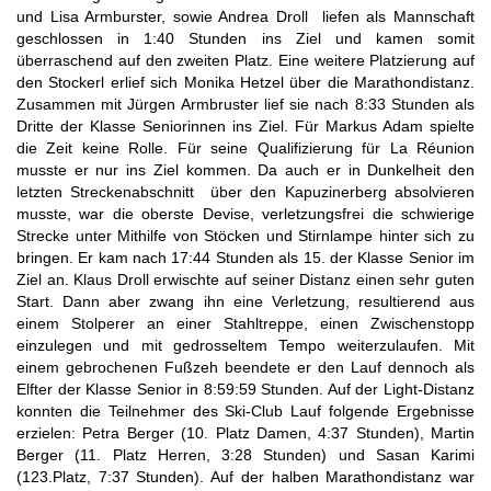
und Lisa Armburster, sowie Andrea Droll liefen als Mannschaft
geschlossen in 1:40 Stunden ins Ziel und kamen somit
überraschend auf den zweiten Platz. Eine weitere Platzierung auf
den Stockerl erlief sich Monika Hetzel über die Marathondistanz.
Zusammen mit Jürgen Armbruster lief sie nach 8:33 Stunden als
Dritte der Klasse Seniorinnen ins Ziel. Für Markus Adam spielte
die Zeit keine Rolle. Für seine Qualifizierung für La Réunion
musste er nur ins Ziel kommen. Da auch er in Dunkelheit den
letzten Streckenabschnitt über den Kapuzinerberg absolvieren
musste, war die oberste Devise, verletzungsfrei die schwierige
Strecke unter Mithilfe von Stöcken und Stirnlampe hinter sich zu
bringen. Er kam nach 17:44 Stunden als 15. der Klasse Senior im
Ziel an. Klaus Droll erwischte auf seiner Distanz einen sehr guten
Start. Dann aber zwang ihn eine Verletzung, resultierend aus
einem Stolperer an einer Stahltreppe, einen Zwischenstopp
einzulegen und mit gedrosseltem Tempo weiterzulaufen. Mit
einem gebrochenen Fußzeh beendete er den Lauf dennoch als
Elfter der Klasse Senior in 8:59:59 Stunden. Auf der Light-Distanz
konnten die Teilnehmer des Ski-Club Lauf folgende Ergebnisse
erzielen: Petra Berger (10. Platz Damen, 4:37 Stunden), Martin
Berger (11. Platz Herren, 3:28 Stunden) und Sasan Karimi
(123.Platz, 7:37 Stunden). Auf der halben Marathondistanz war