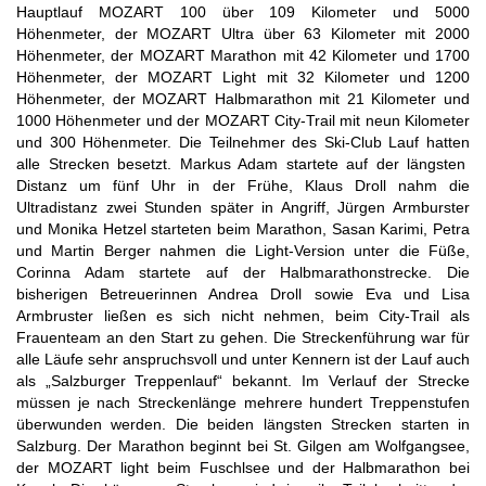
Hauptlauf MOZART 100 über 109 Kilometer und 5000
Höhenmeter, der MOZART Ultra über 63 Kilometer mit 2000
Höhenmeter, der MOZART Marathon mit 42 Kilometer und 1700
Höhenmeter, der MOZART Light mit 32 Kilometer und 1200
Höhenmeter, der MOZART Halbmarathon mit 21 Kilometer und
1000 Höhenmeter und der MOZART City-Trail mit neun Kilometer
und 300 Höhenmeter. Die Teilnehmer des Ski-Club Lauf hatten
alle Strecken besetzt. Markus Adam startete auf der längsten
Distanz um fünf Uhr in der Frühe, Klaus Droll nahm die
Ultradistanz zwei Stunden später in Angriff, Jürgen Armburster
und Monika Hetzel starteten beim Marathon, Sasan Karimi, Petra
und Martin Berger nahmen die Light-Version unter die Füße,
Corinna Adam startete auf der Halbmarathonstrecke. Die
bisherigen Betreuerinnen Andrea Droll sowie Eva und Lisa
Armbruster ließen es sich nicht nehmen, beim City-Trail als
Frauenteam an den Start zu gehen. Die Streckenführung war für
alle Läufe sehr anspruchsvoll und unter Kennern ist der Lauf auch
als „Salzburger Treppenlauf“ bekannt. Im Verlauf der Strecke
müssen je nach Streckenlänge mehrere hundert Treppenstufen
überwunden werden. Die beiden längsten Strecken starten in
Salzburg. Der Marathon beginnt bei St. Gilgen am Wolfgangsee,
der MOZART light beim Fuschlsee und der Halbmarathon bei