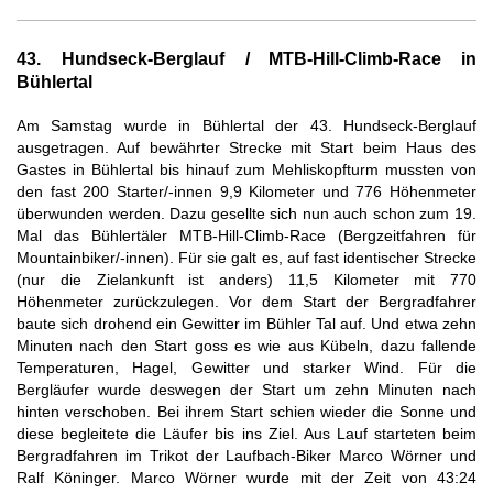
43. Hundseck-Berglauf /
MTB-Hill-Climb-Race
in
Bühlertal
Am Samstag wurde in Bühlertal der 43. Hundseck-Berglauf
ausgetragen. Auf bewährter Strecke mit Start beim Haus des
Gastes in Bühlertal bis hinauf zum Mehliskopfturm mussten von
den fast 200 Starter/-innen 9,9 Kilometer und 776 Höhenmeter
überwunden werden. Dazu gesellte sich nun auch schon zum 19.
Mal das Bühlertäler MTB-Hill-Climb-Race (Bergzeitfahren für
Mountainbiker/-innen). Für sie galt es, auf fast identischer Strecke
(nur die Zielankunft ist anders) 11,5 Kilometer mit 770
Höhenmeter zurückzulegen. Vor dem Start der Bergradfahrer
baute sich drohend ein Gewitter im Bühler Tal auf. Und etwa zehn
Minuten nach den Start goss es wie aus Kübeln, dazu fallende
Temperaturen, Hagel, Gewitter und starker Wind. Für die
Bergläufer wurde deswegen der Start um zehn Minuten nach
hinten verschoben. Bei ihrem Start schien wieder die Sonne und
diese begleitete die Läufer bis ins Ziel. Aus Lauf starteten beim
Bergradfahren im Trikot der Laufbach-Biker Marco Wörner und
Ralf Köninger. Marco Wörner wurde mit der Zeit von 43:24