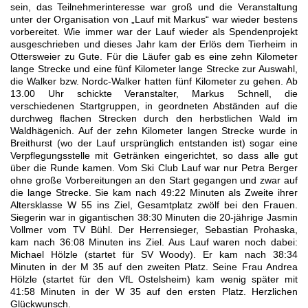
sein, das Teilnehmerinteresse war groß und die Veranstaltung
unter der Organisation von „Lauf mit Markus“ war wieder bestens
vorbereitet. Wie immer war der Lauf wieder als Spendenprojekt
ausgeschrieben und dieses Jahr kam der Erlös dem Tierheim in
Ottersweier zu Gute. Für die Läufer gab es eine zehn Kilometer
lange Strecke und eine fünf Kilometer lange Strecke zur Auswahl,
die Walker bzw. Nordc-Walker hatten fünf Kilometer zu gehen. Ab
13.00 Uhr schickte Veranstalter, Markus Schnell, die
verschiedenen Startgruppen, in geordneten Abständen auf die
durchweg flachen Strecken durch den herbstlichen Wald im
Waldhägenich. Auf der zehn Kilometer langen Strecke wurde in
Breithurst (wo der Lauf ursprünglich entstanden ist) sogar eine
Verpflegungsstelle mit Getränken eingerichtet, so dass alle gut
über die Runde kamen. Vom Ski Club Lauf war nur Petra Berger
ohne große Vorbereitungen an den Start gegangen und zwar auf
die lange Strecke. Sie kam nach 49:22 Minuten als Zweite ihrer
Altersklasse W 55 ins Ziel, Gesamtplatz zwölf bei den Frauen.
Siegerin war in gigantischen 38:30 Minuten die 20-jährige Jasmin
Vollmer vom TV Bühl. Der Herrensieger, Sebastian Prohaska,
kam nach 36:08 Minuten ins Ziel. Aus Lauf waren noch dabei:
Michael Hölzle (startet für SV Woody). Er kam nach 38:34
Minuten in der M 35 auf den zweiten Platz. Seine Frau Andrea
Hölzle (startet für den VfL Ostelsheim) kam wenig später mit
41:58 Minuten in der W 35 auf den ersten Platz. Herzlichen
Glückwunsch.