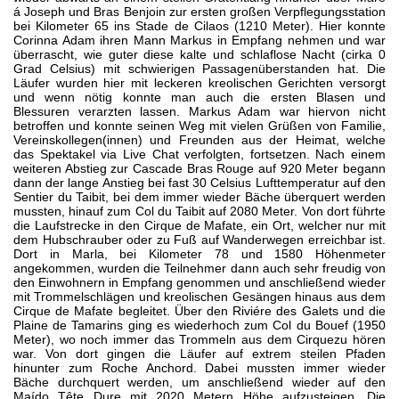
á Joseph und Bras Benjoin zur ersten großen Verpflegungsstation
bei Kilometer 65 ins Stade de Cilaos (1210 Meter). Hier konnte
Corinna Adam ihren Mann Markus in Empfang nehmen und war
überrascht, wie guter diese kalte und schlaflose Nacht (cirka 0
Grad Celsius) mit schwierigen Passagenüberstanden hat. Die
Läufer wurden hier mit leckeren kreolischen Gerichten versorgt
und wenn nötig konnte man auch die ersten Blasen und
Blessuren verarzten lassen. Markus Adam war hiervon nicht
betroffen und konnte seinen Weg mit vielen Grüßen von Familie,
Vereinskollegen(innen) und Freunden aus der Heimat, welche
das Spektakel via Live Chat verfolgten, fortsetzen. Nach einem
weiteren Abstieg zur Cascade Bras Rouge auf 920 Meter begann
dann der lange Anstieg bei fast 30 Celsius Lufttemperatur auf den
Sentier du Taibit, bei dem immer wieder Bäche überquert werden
mussten, hinauf zum Col du Taibit auf 2080 Meter. Von dort führte
die Laufstrecke in den Cirque de Mafate, ein Ort, welcher nur mit
dem Hubschrauber oder zu Fuß auf Wanderwegen erreichbar ist.
Dort in Marla, bei Kilometer 78 und 1580 Höhenmeter
angekommen, wurden die Teilnehmer dann auch sehr freudig von
den Einwohnern in Empfang genommen und anschließend wieder
mit Trommelschlägen und kreolischen Gesängen hinaus aus dem
Cirque de Mafate begleitet. Über den Riviére des Galets und die
Plaine de Tamarins ging es wiederhoch zum Col du Bouef (1950
Meter), wo noch immer das Trommeln aus dem Cirquezu hören
war. Von dort gingen die Läufer auf extrem steilen Pfaden
hinunter zum Roche Anchord. Dabei mussten immer wieder
Bäche durchquert werden, um anschließend wieder auf den
Maído Tête Dure mit 2020 Metern Höhe aufzusteigen. Die