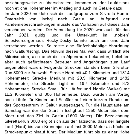
beziehungsweise zu überschreiten, kommen zu der Laufdistanz
noch etliche Höhenmeter im Anstieg und auch im Gefälle dazu.
Im Jahr 2020 meldete sich die Laufgruppe zum Silvretta-Run in
Österreich von Ischgl nach Galtür an. Aufgrund der
Pandemiebeschränkungen musste das Vorhaben auf dieses Jahr
verschoben werden. Die Anmeldung für 2020 war auch für das
Jahr 2021 gültig und die Unterkunft im „noblen“
Selbstversorgerhaus Rocky-Docky konnte auch um eine Jahr
verschoben werden. So reiste eine fünfzehnköpfige Abordnung
nach Galtür/Ischgl. Das Novum dieses Mal war, dass wirklich alle
Mitreisenden, also auch die im Alpenraum bekannten, beliebten
aber auch gefürchteten Betreuer und Angehörigen zum Lauf
angemeldet waren. Folgende Strecken standen beim Silvretta-
Run 3000 zur Auswahl: Strecke Hard mit 40,1 Kilometer und 1814
Höhenmeter; Strecke Medium mit 29,9 Kilometer und 1482
Höhenmeter; die Strecke Light mit 19,4 Kilometer und 873
Höhenmeter; Strecke Small (für Läufer und Nordic Walker) mit
11,2 Kilometer und 306 Höhenmeter. Dazu wurden am Vortag
noch Läufe für Kinder und Schüler auf einer kurzen Runde um
das Sportzentrum in Galtür ausgetragen. Für die Hauptläufe am
Samstag war der der Start in Ischgl auf 1350 Meter über dem
Meer und das Ziel in Galtür (1600 Meter). Die Bezeichnung
Silvretta-Run 3000 ergibt sich aus der Tatsache, dass der längste
Lauf (Hard) bis zum Kronenjoch auf fast 3000 Meter als höchster
Streckenpunkt hinauf führt. Der Medium führt bis zu einer Höhe