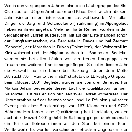
Wie in den vergangenen Jahren, plante die Läufergruppe des Ski-
Club Lauf um Jürgen Armbruster und Klaus Droll, auch in diesem
Jahr wieder einen interessanten Laufwettbewerb. Vor allen
Dingen die Berg- und Geländeläufe (Trailrunning) im Alpengebiet
haben es ihnen angetan. Viele namhafte Rennen wurden in den
vergangenen Jahren ausgesucht. Mit auf der Liste standen schon
der Jungfraumarathon, die Bergläufe in Davos und bei Zermatt
(Schweiz), der Marathon in Brixen (Dolomiten), der Walzertrail im
Kleinwalsertal und der Allgäumarathon in Sonthofen. Begleitet
wurden sie bei allen Läufen von der treuen Fangruppe der
Frauen und weiteren Familienangehörigen. So fiel in diesem Jahr
die Auswahl auf die Läufe bei Salzburg. Unter dem Motto
„Verrückt 7.0 – Run to the limits!“ startete die 11-köpfige Gruppe,
beim „Mozart 100“. Begleitet wurden sie von drei Betreuer. Für
Markus Adam bedeutete dieser Lauf die Qualifikation für sein
Saisonziel, auf das er sich nun seit zwei Jahren vorbereitet. Der
Ultramarathon auf der französischen Insel La Réunion (Indischer
Ozean) mit einer Streckenlänge von 167 Kilometern und 9700
Höhenmetern fordert eine Qualifizierung bei Ultraläufen, zu der
auch der „Mozart 100“ gehört. In Salzburg gingen auch erstmals
ein Teil der Betreuer/-innen an den Start bei einem Team
Wettbewerb. Es wurden verschiedene Strecken angeboten: der