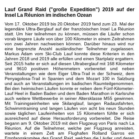
Lauf Grand Raid ("große Expedition") 2019 auf der
Insel La Réunion im indischen Ozean
Vom 17. Oktober 2019 bis 20.Oktober 2019 fand zum 23. Mal der
legendäre Ultra-Berglauf auf der französischen Insel La Réunion
statt. Um hier teilnehmen zu können, müssen die Läufer schon
vorab längere Läufe von über 100 Kilometer in einem Zeitrahmen
von zwei Jahren nachweisen können. Darüber hinaus wird nur
eine begrenzte Anzahl ausländischer Teilnehmer zugelassen.
Markus Adam vom Ski-Club Lauf konnte diese Kriterien in den
Jahren 2018 und 2019 alle erfüllen und einen Startplatz ergattern.
Seit 2015 hatte er sich auf diesen Ultraberglauf mit 168 Kilometer
und 9610 positiven Höhenmetern vorbereitet und neben
Veranstaltungen wie dem Eiger Ultra-Trail in der Schweiz, dem
Penyagolosa-Trail in Spanien und dem Mozart 100 in Salzburg
und auch an Veranstaltungen im badischen Raumteilgenommen.
Bei den heimischen Läufen konnte er neben dem Fünf-Kilometer-
Lauf Heel in Baden Baden und dem Baden Marathon in Karlsruhe
auch weitere Wettbewerbe in seiner Altersklasse M55 gewinnen.
Mit Trainingseinheiten wie Skilanglauf, langen Radausfahrten,
Schwimmtraining und langen Läufen von acht bis neun Stunden
sowie täglichen Laufeinheiten von 15 Kilometern fühlte er sich
ausreichend auf diese Herausforderung vorbereitet. Die Reise
begann am 9. Oktober 2019 mit dem Flugzeug von Paris nach La
Réunion. Auf die Teilnehmer, welche per Flugzeug anreisten,
wartete in einem Zelt am Flughafen Rolland Garros ein
Empfangskomitee des Grand Raid, welches die Läufer und deren