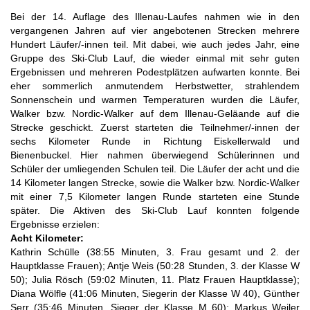
Bei der 14. Auflage des Illenau-Laufes nahmen wie in den
vergangenen Jahren auf vier angebotenen Strecken mehrere
Hundert Läufer/-innen teil. Mit dabei, wie auch jedes Jahr, eine
Gruppe des Ski-Club Lauf, die wieder einmal mit sehr guten
Ergebnissen und mehreren Podestplätzen aufwarten konnte. Bei
eher sommerlich anmutendem Herbstwetter, strahlendem
Sonnenschein und warmen Temperaturen wurden die Läufer,
Walker bzw. Nordic-Walker auf dem Illenau-Geläande auf die
Strecke geschickt. Zuerst starteten die Teilnehmer/-innen der
sechs Kilometer Runde in Richtung Eiskellerwald und
Bienenbuckel. Hier nahmen überwiegend Schülerinnen und
Schüler der umliegenden Schulen teil. Die Läufer der acht und die
14 Kilometer langen Strecke, sowie die Walker bzw. Nordic-Walker
mit einer 7,5 Kilometer langen Runde starteten eine Stunde
später. Die Aktiven des Ski-Club Lauf konnten folgende
Ergebnisse erzielen:
Acht Kilometer:
Kathrin Schülle (38:55 Minuten, 3. Frau gesamt und 2. der
Hauptklasse Frauen); Antje Weis (50:28 Stunden, 3. der Klasse W
50); Julia Rösch (59:02 Minuten, 11. Platz Frauen Hauptklasse);
Diana Wölfle (41:06 Minuten, Siegerin der Klasse W 40), Günther
Serr (35:46 Minuten, Sieger der Klasse M 60); Markus Weiler