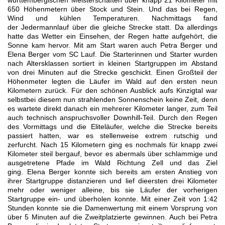
württembergischen Meisterschaften über knapp 21 Kilometer mit
650 Höhenmetern über
Stock und Stein. Und das bei Regen,
Wind und kühlen Temperaturen. Nachmittags fand
der
Jedermannlauf über die gleiche Strecke statt. Da allerdings
hatte das Wetter ein Einsehen, der Regen
hatte aufgehört, die
Sonne kam hervor. Mit am Start waren auch Petra Berger und
Elena Berger vom
SC Lauf. Die Starterinnen und Starter wurden
nach Altersklassen sortiert in kleinen Startgruppen im
Abstand
von drei Minuten auf die Strecke geschickt. Einen Großteil der
Höhenmeter legten die Läufer
im Wald auf den ersten neun
Kilometern zurück. Für den schönen Ausblick aufs Kinzigtal war
selbst
bei diesem nun strahlenden Sonnenschein keine Zeit, denn
es wartete direkt danach ein mehrerer
Kilometer langer, zum Teil
auch technisch anspruchsvoller Downhill-Teil. Durch den Regen
des
Vormittags und die Eliteläufer, welche die Strecke bereits
passiert hatten, war es stellenweise extrem
rutschig und
zerfurcht.
Nach 15 Kilometern ging es nochmals für knapp zwei
Kilometer steil bergauf,
bevor es abermals über schlammige und
ausgetretene Pfade im Wald Richtung Zell und das Ziel
ging.
Elena Berger konnte sich bereits am ersten Anstieg von
ihrer Startgruppe distanzieren und lief die
ersten drei Kilometer
mehr oder weniger alleine, bis sie Läufer der vorherigen
Startgruppe ein- und
überholen konnte. Mit einer Zeit von 1:42
Stunden konnte sie die Damenwertung mit einem
Vorsprung von
über 5 Minuten auf die Zweitplatzierte gewinnen.
Auch bei Petra