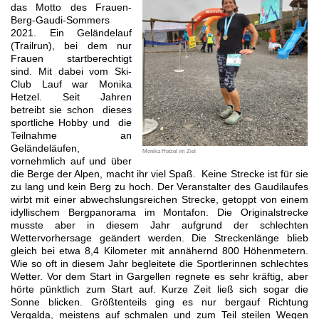
das Motto des Frauen-
Berg-Gaudi-Sommers
2021. Ein Geländelauf
(Trailrun), bei dem nur
Frauen startberechtigt
sind. Mit dabei vom Ski-
Club Lauf war Monika
Hetzel. Seit Jahren
betreibt sie schon dieses
sportliche Hobby und die
Teilnahme an
Geländeläufen,
Monika Hetzel im Ziel
vornehmlich auf und über
die Berge der Alpen, macht ihr viel Spaß. Keine Strecke ist für sie
zu lang und kein Berg zu hoch. Der Veranstalter des Gaudilaufes
wirbt mit einer abwechslungsreichen Strecke, getoppt von einem
idyllischem Bergpanorama im Montafon. Die Originalstrecke
musste aber in diesem Jahr aufgrund der schlechten
Wettervorhersage geändert werden. Die Streckenlänge blieb
gleich bei etwa 8,4 Kilometer mit annähernd 800 Höhenmetern.
Wie so oft in diesem Jahr begleitete die Sportlerinnen schlechtes
Wetter. Vor dem Start in Gargellen regnete es sehr kräftig, aber
hörte pünktlich zum Start auf. Kurze Zeit ließ sich sogar die
Sonne blicken. Größtenteils ging es nur bergauf Richtung
Vergalda, meistens auf schmalen und zum Teil steilen Wegen