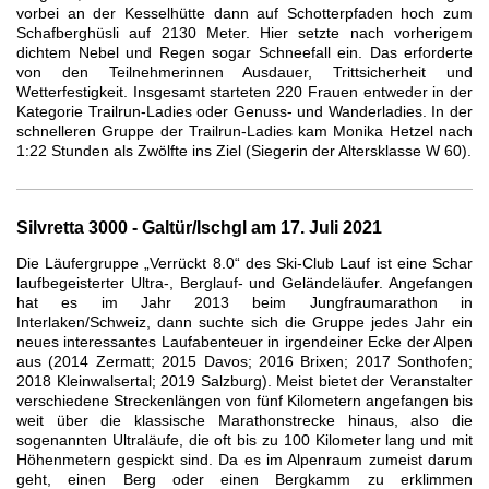
vorbei an der Kesselhütte dann auf Schotterpfaden hoch zum
Schafberghüsli auf 2130 Meter. Hier setzte nach vorherigem
dichtem Nebel und Regen sogar Schneefall ein. Das erforderte
von den Teilnehmerinnen Ausdauer, Trittsicherheit und
Wetterfestigkeit. Insgesamt starteten 220 Frauen entweder in der
Kategorie Trailrun-Ladies oder Genuss- und Wanderladies. In der
schnelleren Gruppe der Trailrun-Ladies kam Monika Hetzel nach
1:22 Stunden als Zwölfte ins Ziel (Siegerin der Altersklasse W 60).
Silvretta 3000 - Galtür/Ischgl am 17. Juli 2021
Die Läufergruppe „Verrückt 8.0“ des Ski-Club Lauf ist eine Schar
laufbegeisterter Ultra-, Berglauf- und Geländeläufer. Angefangen
hat es im Jahr 2013 beim Jungfraumarathon in
Interlaken/Schweiz, dann suchte sich die Gruppe jedes Jahr ein
neues interessantes Laufabenteuer in irgendeiner Ecke der Alpen
aus (2014 Zermatt; 2015 Davos; 2016 Brixen; 2017 Sonthofen;
2018 Kleinwalsertal; 2019 Salzburg). Meist bietet der Veranstalter
verschiedene Streckenlängen von fünf Kilometern angefangen bis
weit über die klassische Marathonstrecke hinaus, also die
sogenannten Ultraläufe, die oft bis zu 100 Kilometer lang und mit
Höhenmetern gespickt sind. Da es im Alpenraum zumeist darum
geht, einen Berg oder einen Bergkamm zu erklimmen