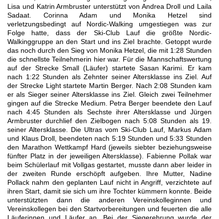
Lisa und Katrin Armbruster unterstützt von Andrea Droll und Laila
Sadaat. Corinna Adam und Monika Hetzel sind
verletzungsbedingt auf Nordic-Walking umgestiegen was zur
Folge hatte, dass der Ski-Club Lauf die größte Nordic-
Walkinggruppe an den Start und ins Ziel brachte. Getoppt wurde
das noch durch den Sieg von Monika Hetzel, die mit 1:28 Stunden
die schnellste Teilnehmerin hier war. Für die Mannschaftswertung
auf der Strecke Small (Läufer) startete Sasan Karimi. Er kam
nach 1:22 Stunden als Zehnter seiner Altersklasse ins Ziel. Auf
der Strecke Light startete Martin Berger. Nach 2:08 Stunden kam
er als Sieger seiner Altersklasse ins Ziel. Gleich zwei Teilnehmer
gingen auf die Strecke Medium. Petra Berger beendete den Lauf
nach 4:45 Stunden als Sechste ihrer Altersklasse und Jürgen
Armbruster durchlief den Zielbogen nach 5:08 Stunden als 19.
seiner Altersklasse. Die Ultras vom Ski-Club Lauf, Markus Adam
und Klaus Droll, beendeten nach 5:19 Stunden und 5:33 Stunden
den Marathon Wettkampf Hard (jeweils siebter beziehungsweise
fünfter Platz in der jeweiligen Altersklasse). Fabienne Pollak war
beim Schülerlauf mit Vollgas gestartet, musste dann aber leider in
der zweiten Runde erschöpft aufgeben. Ihre Mutter, Nadine
Pollack nahm den geplanten Lauf nicht in Angriff, verzichtete auf
ihren Start, damit sie sich um ihre Tochter kümmern konnte. Beide
unterstützten dann die anderen Vereinskolleginnen und
Vereinskollegen bei den Startvorbereitungen und feuerten die alle
Läuferinnen und Läufer an. Bei der Siegerehrung wurde der