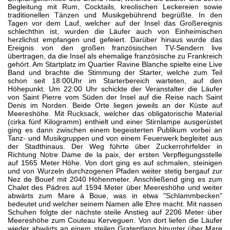
Begleitung mit Rum, Cocktails, kreolischen Leckereien sowie
traditionellen Tänzen und Musikgebührend begrüßte. In den
Tagen vor dem Lauf, welcher auf der Insel das Großereignis
schlechthin ist, wurden die Läufer auch von Einheimischen
herzlichst empfangen und gefeiert. Darüber hinaus wurde das
Ereignis von den großen französischen TV-Sendern live
übertragen, da die Insel als ehemalige französische zu Frankreich
gehört. Am Startplatz im Quartier Ravine Blanche spielte eine Live
Band und brachte die Stimmung der Starter, welche zum Teil
schon seit 18:00Uhr im Starterbereich warteten, auf den
Höhepunkt. Um 22:00 Uhr schickte der Veranstalter die Läufer
von Saint Pierre vom Süden der Insel auf die Reise nach Saint
Denis im Norden. Beide Orte liegen jeweils an der Küste auf
Meereshöhe. Mit Rucksack, welcher das obligatorische Material
(cirka fünf Kilogramm) enthielt und einer Stirnlampe ausgerüstet
ging es dann zwischen einem begeisterten Publikum vorbei an
Tanz- und Musikgruppen und von einem Feuerwerk begleitet aus
der Stadthinaus. Der Weg führte über Zuckerrohrfelder in
Richtung Notre Dame de la paix, der ersten Verpflegungsstelle
auf 1565 Meter Höhe. Von dort ging es auf schmalen, steinigen
und von Wurzeln durchzogenen Pfaden weiter stetig bergauf zur
Nez de Bouef mit 2040 Höhenmeter. Anschließend ging es zum
Chalet des Pádres auf 1594 Meter über Meereshöhe und weiter
abwärts zum Mare á Boue, was in etwa "Schlammbecken"
bedeutet und welcher seinem Namen alle Ehre macht. Mit nassen
Schuhen folgte der nächste steile Anstieg auf 2206 Meter über
Meereshöhe zum Couteau Kerveguen. Von dort liefen die Läufer
wieder abwärts an einem steilen Gratentlang hinunter über Mare