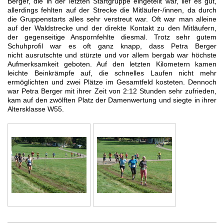
Berger, die in der letzten Startgruppe eingeteilt war, lief es gut,
allerdings fehlten auf
der Strecke die Mitläufer-/innen, da durch
die Gruppenstarts alles sehr verstreut war. Oft war man
alleine
auf der Waldstrecke und der direkte Kontakt zu den Mitläufern,
der gegenseitige Ansporn
fehlte diesmal. Trotz sehr gutem
Schuhprofil war es oft ganz knapp, dass Petra Berger
nicht
ausrutschte und stürzte und vor allem bergab war höchste
Aufmerksamkeit geboten. Auf den letzten
Kilometern kamen
leichte Beinkrämpfe auf, die schnelles Laufen nicht mehr
ermöglichten und zwei
Plätze im Gesamtfeld kosteten. Dennoch
war Petra Berger mit ihrer Zeit von 2:12 Stunden sehr
zufrieden,
kam auf den zwölften Platz der Damenwertung und siegte in ihrer
Altersklasse W55.