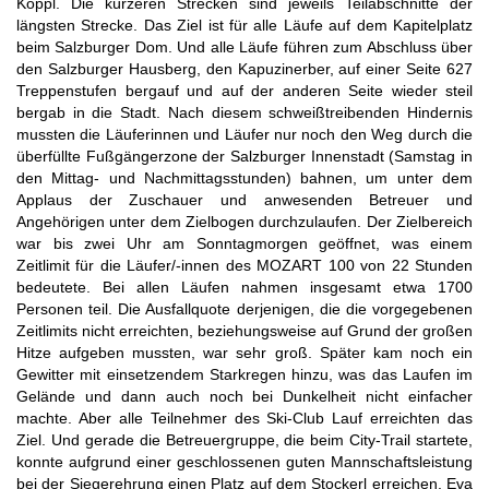
Koppl. Die kürzeren Strecken sind jeweils Teilabschnitte der
längsten Strecke. Das Ziel ist für alle Läufe auf dem Kapitelplatz
beim Salzburger Dom. Und alle Läufe führen zum Abschluss über
den Salzburger Hausberg, den Kapuzinerber, auf einer Seite 627
Treppenstufen bergauf und auf der anderen Seite wieder steil
bergab in die Stadt. Nach diesem schweißtreibenden Hindernis
mussten die Läuferinnen und Läufer nur noch den Weg durch die
überfüllte Fußgängerzone der Salzburger Innenstadt (Samstag in
den Mittag- und Nachmittagsstunden) bahnen, um unter dem
Applaus der Zuschauer und anwesenden Betreuer und
Angehörigen unter dem Zielbogen durchzulaufen. Der Zielbereich
war bis zwei Uhr am Sonntagmorgen geöffnet, was einem
Zeitlimit für die Läufer/-innen des MOZART 100 von 22 Stunden
bedeutete. Bei allen Läufen nahmen insgesamt etwa 1700
Personen teil. Die Ausfallquote derjenigen, die die vorgegebenen
Zeitlimits nicht erreichten, beziehungsweise auf Grund der großen
Hitze aufgeben mussten, war sehr groß. Später kam noch ein
Gewitter mit einsetzendem Starkregen hinzu, was das Laufen im
Gelände und dann auch noch bei Dunkelheit nicht einfacher
machte. Aber alle Teilnehmer des Ski-Club Lauf erreichten das
Ziel. Und gerade die Betreuergruppe, die beim City-Trail startete,
konnte aufgrund einer geschlossenen guten Mannschaftsleistung
bei der Siegerehrung einen Platz auf dem Stockerl erreichen. Eva