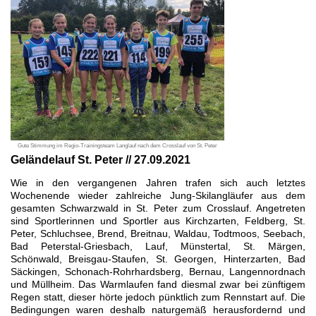
Gute Stimmung im Regio-Trainingsteam Langlauf nach dem Crosslauf von St. Peter
Geländelauf St. Peter // 27.09.2021
Wie in den vergangenen Jahren trafen sich auch letztes
Wochenende wieder zahlreiche Jung-Skilangläufer aus dem
gesamten Schwarzwald in St. Peter zum Crosslauf. Angetreten
sind Sportlerinnen und Sportler aus Kirchzarten, Feldberg, St.
Peter, Schluchsee, Brend, Breitnau, Waldau, Todtmoos, Seebach,
Bad Peterstal-Griesbach, Lauf, Münstertal, St. Märgen,
Schönwald, Breisgau-Staufen, St. Georgen, Hinterzarten, Bad
Säckingen, Schonach-Rohrhardsberg, Bernau, Langennordnach
und Müllheim. Das Warmlaufen fand diesmal zwar bei zünftigem
Regen statt, dieser hörte jedoch pünktlich zum Rennstart auf. Die
Bedingungen waren deshalb naturgemäß herausfordernd und